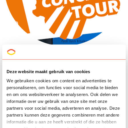
maart 2024
d
Frysk Jeugd Orkest
T
Deze website maakt gebruik van cookies
Graag wijzen wij u op bijgaande
poster
, betreffende het
Th
gratis
Cool Classic Concert Tour concert van het Frysk
in
We gebruiken cookies om content en advertenties te
Jeugd Orkest op zaterdag 5 april in Stadsschouwburg De
personaliseren, om functies voor social media te bieden
Harmonie te Leeuwarden. Iedereen is welkom!
en om ons websiteverkeer te analyseren. Ook delen we
informatie over uw gebruik van onze site met onze
partners voor social media, adverteren en analyse. Deze
Muzikale groet namens het Frysk Jeugd Orkest
partners kunnen deze gegevens combineren met andere
informatie die u aan ze heeft verstrekt of die ze hebben