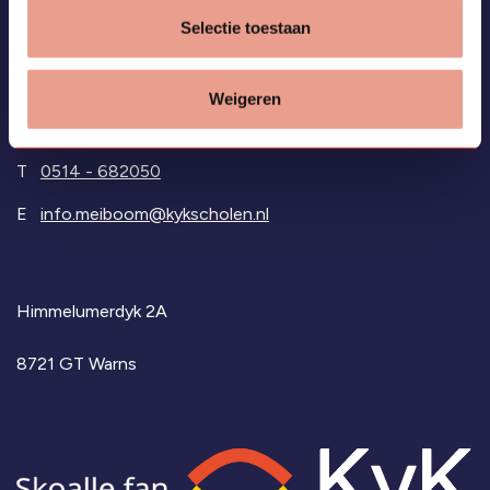
Vragen?
Selectie toestaan
Bekijk de
veelgestelde vragen
of neem contact met ons
op via:
Weigeren
T
0514 - 682050
E
info.meiboom@kykscholen.nl
Himmelumerdyk 2A
8721 GT Warns