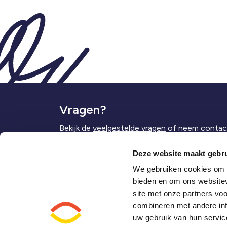
Vragen?
Bekijk de
veelgestelde vragen
of neem contact
Deze website maakt gebru
We gebruiken cookies om c
T
0514 - 682050
Himme
bieden en om ons websitev
E
info.meiboom@kykscholen.nl
site met onze partners vo
8721 
combineren met andere inf
uw gebruik van hun servic