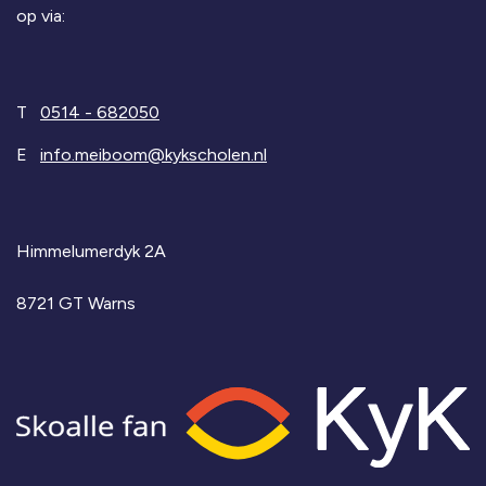
op via:
T
0514 - 682050
E
info.meiboom@kykscholen.nl
Himmelumerdyk 2A
8721 GT Warns