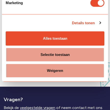
Marketing
Details tonen
Alles toestaan
Versturen
Selectie toestaan
Deze website wordt beschermd door reCAPTCHA, het Google
Weigeren
privacybeleid
en hun
servicevoorwaarden
zijn van toepassing.
Vragen?
Bekijk de
veelgestelde vragen
of neem contact met ons