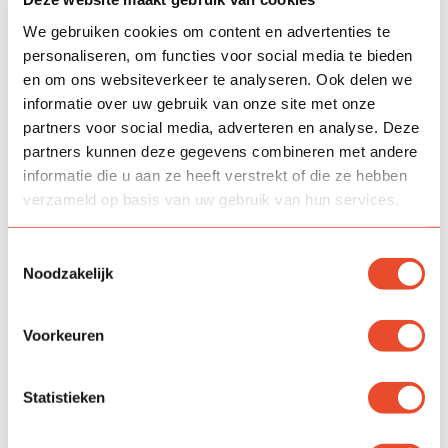
We gebruiken cookies om content en advertenties te
Stuur een bericht
personaliseren, om functies voor social media te bieden
en om ons websiteverkeer te analyseren. Ook delen we
Voornaam
*
informatie over uw gebruik van onze site met onze
partners voor social media, adverteren en analyse. Deze
partners kunnen deze gegevens combineren met andere
informatie die u aan ze heeft verstrekt of die ze hebben
Achternaam
*
verzameld op basis van uw gebruik van hun services.
Toestemmingsselectie
E-mailadres
*
Noodzakelijk
Voorkeuren
Telefoon
Statistieken
Bericht