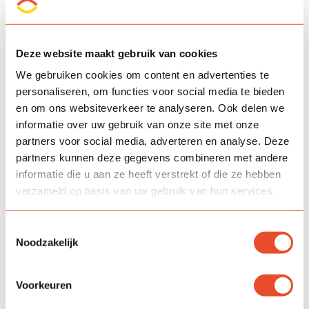
Deze website maakt gebruik van cookies
We gebruiken cookies om content en advertenties te
personaliseren, om functies voor social media te bieden
en om ons websiteverkeer te analyseren. Ook delen we
informatie over uw gebruik van onze site met onze
partners voor social media, adverteren en analyse. Deze
april 2024
partners kunnen deze gegevens combineren met andere
Theatertips april/mei 2024
informatie die u aan ze heeft verstrekt of die ze hebben
verzameld op basis van uw gebruik van hun services.
Bekijk
hier
leuke tips van theater Sneek voor o.a. de
meivakantie!
Toestemmingsselectie
Noodzakelijk
Voorkeuren
16 apr. 2024