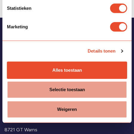
Statistieken
Marketing
Vragen?
Bekijk de
veelgestelde vragen
of neem contact met ons
op via:
Details tonen
Alles toestaan
T
0514 - 682050
E
info.meiboom@kykscholen.nl
Selectie toestaan
Weigeren
Himmelumerdyk 2A
8721 GT Warns